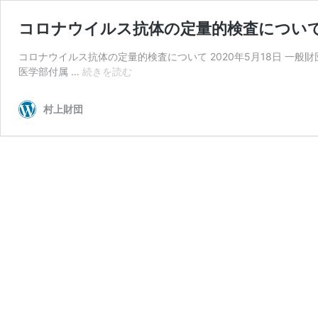
コロナウイルス抗体の定量的検査につい
コロナウイルス抗体の定量的検査について 2020年5月18日 一
コ
医学部付属 …
続きを読む
ロ
ナ
村上財団
ウ
イ
ル
ス
抗
体
の
定
量
的
検
査
に
つ