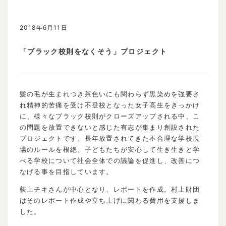
2018年6月11日
「ブラック校則をなくそう」プロジェクト
髪の毛が生まれつき茶色いにも関わらず黒染めを強要さ
れ精神的苦痛を受け不登校となった女子高生をきっかけ
に、様々なブラック校則がクローズアップされる中、こ
の問題を放置できないと感じた有志が集まり創設された
プロジェクトです。長年放置されてきた不合理な学校現
場のルールを根絶、子どもたちが安心して生き生きと学
べる学校について社会全体での議論を促進し、改善につ
なげる事を目指しています。
荻上チキさんが中心となり、レポートを作成。村上財団
はそのレポート作成や立ち上げに関わる費用を支援しま
した。