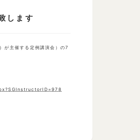
致します
）が主催する定例講演会）の7
spx?SGInstructorID=978