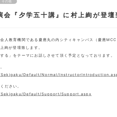
その他
演会『夕学五十講』に村上絢が登壇
会人教育機関である慶應丸の内シティキャンパス（慶應MCC
村上絢が登壇致します。
決する」をテーマにお話しさせて頂く予定となっております。
い。
/Sekigaku/Default/Normal/InstructorIntroduction.a
覧ください。
/Sekigaku/Default/Support/Support.aspx