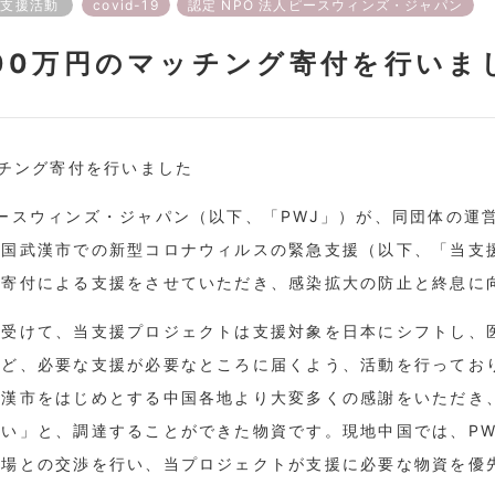
支援活動
covid-19
認定 NPO 法人ピースウィンズ・ジャパン
00万円のマッチング寄付を行いま
ッチング寄付を行いました
ースウィンズ・ジャパン（以下、「PWJ」）が、同団体の運営
中国武漢市での新型コロナウィルスの緊急支援（以下、「当支
グ寄付による支援をさせていただき、感染拡大の防止と終息に
を受けて、当支援プロジェクトは支援対象を日本にシフトし、
など、必要な支援が必要なところに届くよう、活動を行ってお
武漢市をはじめとする中国各地より大変多くの感謝をいただき
い」と、調達することができた物資です。現地中国では、PW
工場との交渉を行い、当プロジェクトが支援に必要な物資を優