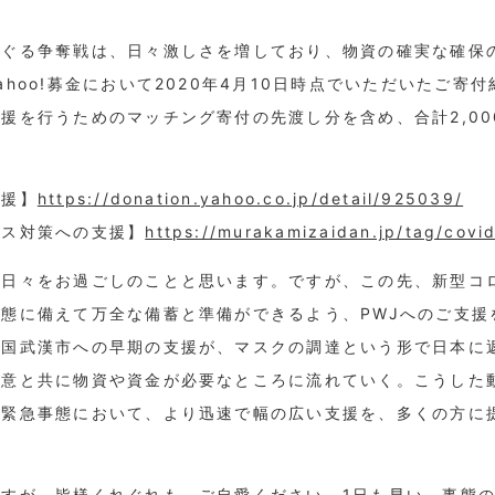
めぐる争奪戦は、日々激しさを増しており、物資の確実な確保
hoo!募金において2020年4月10日時点でいただいたご寄付
援を行うためのマッチング寄付の先渡し分を含め、合計2,00
支援】
https://donation.yahoo.co.jp/detail/925039/
ルス対策への支援】
https://murakamizaidan.jp/tag/covi
な日々をお過ごしのことと思います。ですが、この先、新型コ
態に備えて万全な備蓄と準備ができるよう、PWJへのご支援
中国武漢市への早期の支援が、マスクの調達という形で日本に
善意と共に物資や資金が必要なところに流れていく。こうした
、緊急事態において、より迅速で幅の広い支援を、多くの方に
すが、皆様くれぐれも、ご自愛ください。1日も早い、事態