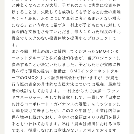
と仲良くなることが大切。子どものころに実際に投資を体
験することは、失敗しても成功しても子どもとお金の距離
をぐっと縮め、お金について真剣に考えるまたとない機会
になる」という考えに基づき、村上が子どもたちに対して
資金的な支援をさせていただき、最大１０万円程度の手元
資金でリスクのない投資体験を提供するプロジェクトで
す。
また今回、村上の想いに賛同してくださったGMOインタ
ーネットグループと株式会社幻冬舎が、当プロジェクトに
参画することが決定いたしました。子どもたちが実際に投
資を行う環境の提供・整備は、GMOインターネットグル
ープのGMOクリック証券株式会社が行いますが、投資を
行う際の資金の具体的な支援方法については現在、最終段
階の検討をしております。 ―村上からのご挨拶― ファン
ドマネージャー、そして投資家として、一貫して「日本に
おけるコーポレート・ガバナンスの浸透」をミッションに
活動を続けて来ましたが、この２０年ほど、企業は内部留
保を増やし続けており、今やその金額は４００兆円を超え
るともいわれております。私は「資金は経済における血液
であり、循環しなければ意味がない」と考えております