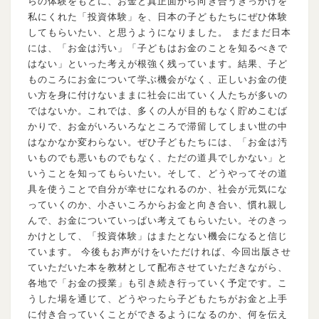
らの体験をもとに、お金と真正面から向き合うきっかけを
私にくれた「投資体験」を、日本の子どもたちにぜひ体験
してもらいたい、と思うようになりました。 まだまだ日本
には、「お金は汚い」「子どもはお金のことを知るべきで
はない」といった考えが根強く残っています。結果、子ど
ものころにお金について学ぶ機会がなく、正しいお金の使
い方を身に付けないままに社会に出ていく人たちが多いの
ではないか。これでは、多くの人が目的もなく貯めこむば
かりで、お金がいろいろなところで滞留してしまい世の中
はなかなか変わらない。ぜひ子どもたちには、「お金は汚
いものでも悪いものでもなく、ただの道具でしかない」と
いうことを知ってもらいたい。そして、どうやってその道
具を使うことで自分が幸せになれるのか、社会が元気にな
っていくのか、小さいころからお金と向き合い、慣れ親し
んで、お金についていっぱい考えてもらいたい。そのきっ
かけとして、「投資体験」はまたとない機会になると信じ
ています。 今後もお声がけをいただければ、今回出版させ
ていただいた本を教材として配布させていただきながら、
各地で「お金の授業」も引き続き行っていく予定です。こ
うした場を通じて、どうやったら子どもたちがお金と上手
に付き合っていくことができるようになるのか、何を伝え