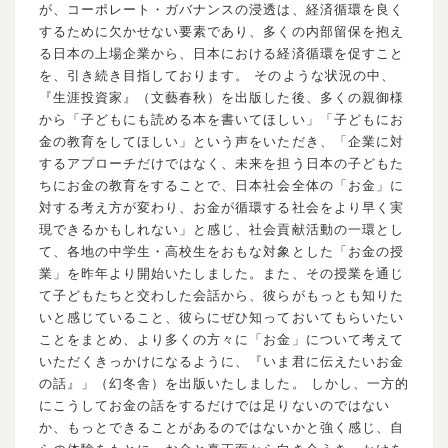
が、コーポレート・ガバナンスの浸透は、経済循環を良く
するために欠かせない要素であり、多くの内部留保を抱え
る日本の上場企業から、日本における経済循環を促すこと
を、引き続き目指しております。 そのような状況の中、
『生涯投資家』（文藝春秋）を出版した後、多くの親御様
から「子どもにも読める本を書いてほしい」「子どもにお
金の教育をしてほしい」という声をいただき、「企業に対
するアプローチだけではなく、未来を担う日本の子どもた
ちにお金の教育をすることで、日本社会全体の「お金」に
対する考え方が変わり、お金が循環する社会をより早く実
現できるかもしれない」と感じ、社会貢献活動の一環とし
て、各地の中学生・高校生をおもな対象とした「お金の授
業」を昨年より開始いたしました。また、その授業を通じ
て子どもたちと交わした会話から、彼らがもっとも知りた
いと感じていること、彼らにぜひ知っておいてもらいたい
ことをまとめ、より多くの方々に「お金」について考えて
いただくきっかけになるように、『いま君に伝えたいお金
の話』」（幻冬舎）を出版いたしました。 しかし、一方的
にこうしてお金の話をするだけでは足りないのではない
か、もっとできることがあるのではないかと強く感じ、自