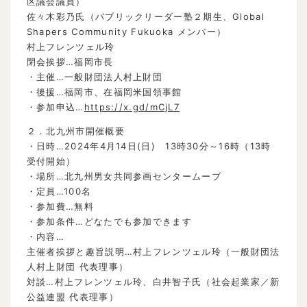
区議会議員）
佐々木彩乃氏（パブリックリーダー塾２期生、Global
Shapers Community Fukuoka メンバー）
村上フレンツェル玲
閉会挨拶…福岡市長
・主催…一般財団法人村上財団
・後援…福岡市、在福岡米国領事館
・参加申込…
https://x.gd/mCjL7
２．北九州市開催概要
・日時…2024年4月14日(日) 13時30分～16時（13時
受付開始）
・場所…北九州男女共同参画センタームーブ
・定員…100名
・参加費…無料
・参加条件…どなたでも参加できます
・内容…
主催者挨拶と趣旨説明…村上フレンツェル玲（一般財団法
人村上財団 代表理事）
対談…村上フレンツェル玲、白井智子氏（社会起業家／新
公益連盟 代表理事）