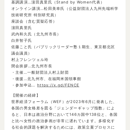
基調講演…濵田真里氏（Stand by Women代表）
オンライン講演…松田美幸氏（公益財団法人九州先端科学
技術研究所 特別研究員）
座談会（含む質疑応答）
濵田真里氏
武内和久氏（北九州市長）
白井智子氏
佐藤こと氏（パブリックリーダー塾１期生、東京都北区
議会議員）
村上フレンツェル玲
閉会挨拶…北九州市長
・主催…一般財団法人村上財団
・後援…北九州市、在福岡米国領事館
・参加申込…
https://x.gd/FENCE
【開催の経緯】
世界経済フォーラム（WEF）が2023年6月に発表した、
各国の男女格差を図る「ジェンダーギャップ指数」によ
ると、日本は政治分野において146カ国中138位と、各国
と比べ女性の政治参画が非常に遅れています。多様化す
る社会的課題を解決するためには、政策立案プロセスに