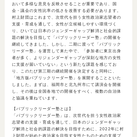
おいて多様な意見を反映させることが重要であり、国
会・議会の女性比率の低さを改善する必要があります。
村上財団はこれまで、次世代を担う女性政治家志望者の
支援・育成を通して、女性が立候補しやすい環境づく
り、ひいては日本のジェンダーギャップ解消と社会的課
題の解決を目指して「パブリックリーダー塾」の開催を
継続してきました。しかし、二期に渡って「パブリック
リーダー塾」を運営して来た中で、「参加者に東京出身
者が多く、よりジェンダーギャップが深刻な地方の女性
に支援が届いていない」という新たな課題を感じてお
り、このたび第三期の継続開催を決定すると同時に、
「地方版パブリックリーダー塾」を展開することといた
しました。まずは、福岡市と北九州市にて講演会を開催
し、その後は全国各地での開催をすべく、複数の自治体
と協議を重ねています。
【パブリックリーダー塾とは】
「パブリックリーダー塾」は、次世代を担う女性政治家
志望者の支援・育成を通して、日本のジェンダーギャッ
プ解消と社会的課題の解決を目指すために、2022年に村
上財団が始めた政治家を目指す女性たちのための支援プ