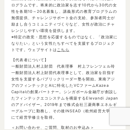
ログラムです。将来的に政治家を志す10代から30代の女
性を各期10～20名募集し、講義形式の教育プログラムの
無償提供、チャレンジサポート金の支給、参加者同士が
励まし合うコミュニティづくりなど、女性が政治にチャ
レンジしやすい環境を提供します。
※特定の政党・思想を応援するものではなく、「政治家に
なりたい」という女性たちすべてを支援するプロジェク
トです。ウェブサイトは
こちら
【代表者について】
一般財団法人村上財団 代表理事 村上フレンツェル玲
一般財団法人村上財団代表理事として、政治家を目指す
女性を支援するパブリックリーダー塾を開始。東南アジ
アのフィンテックとAIに特化したVCファームKazea
Capitalの創業パートナー。シンガポール金融庁が創設し
たフィンテックエコシステムを構築するElevandi Japan
のアドバイザー。2019年まで株式会社三菱商事エネルギ
ーグループに勤務し、その後INSEAD（欧州経営大学院）
にて経営学修士を取得。
＜お問い合わせ、ご質問、取材のお申込み＞