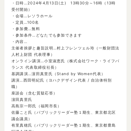
・日時…2024年4月13日(土) 13時30分～16時（13時
受付開始）
・会場…レソラホール
・定員…100名
・参加費…無料
・参加条件…どなたでも参加できます
・内容…
主催者挨拶と趣旨説明…村上フレンツェル玲（一般財団法
人村上財団 代表理事）
オンライン講演…小室淑恵氏（株式会社ワーク・ライフバ
ランス 代表取締役社長）
基調講演…濵田真里氏（Stand by Women代表）
講演…西田明紀氏（ヨハクデザイン代表 / 自治体特別
職）
座談会（含む質疑応答）
濵田真里氏
高島宗一郎氏（福岡市長）
佐藤こと氏（パブリックリーダー塾１期生、東京都北区
議会議員）
有里真穂氏（パブリックリーダー塾１期生、東京都豊島