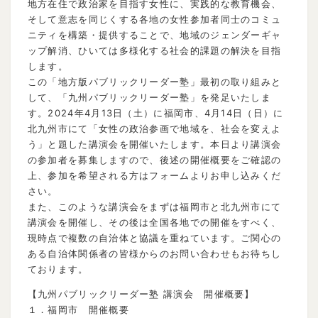
地方在住で政治家を目指す女性に、実践的な教育機会、
そして意志を同じくする各地の女性参加者同士のコミュ
ニティを構築・提供することで、地域のジェンダーギャ
ップ解消、ひいては多様化する社会的課題の解決を目指
します。
この「地方版パブリックリーダー塾」最初の取り組みと
して、「九州パブリックリーダー塾」を発足いたしま
す。2024年4月13日（土）に福岡市、4月14日（日）に
北九州市にて「女性の政治参画で地域を、社会を変えよ
う」と題した講演会を開催いたします。本日より講演会
の参加者を募集しますので、後述の開催概要をご確認の
上、参加を希望される方はフォームよりお申し込みくだ
さい。
また、このような講演会をまずは福岡市と北九州市にて
講演会を開催し、その後は全国各地での開催をすべく、
現時点で複数の自治体と協議を重ねています。ご関心の
ある自治体関係者の皆様からのお問い合わせもお待ちし
ております。
【九州パブリックリーダー塾 講演会 開催概要】
１．福岡市 開催概要