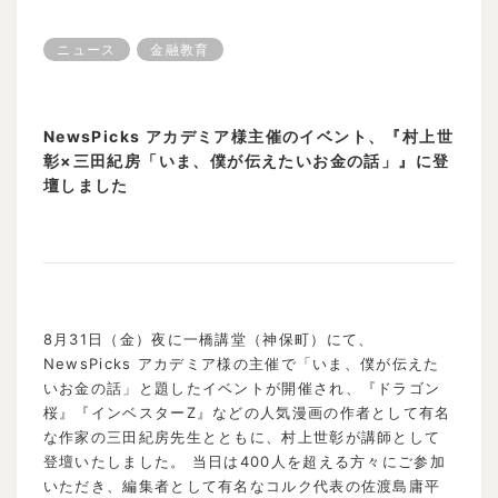
ニュース
金融教育
NewsPicks アカデミア様主催のイベント、『村上世
彰×三田紀房「いま、僕が伝えたいお金の話」』に登
壇しました
8月31日（金）夜に一橋講堂（神保町）にて、
NewsPicks アカデミア様の主催で「いま、僕が伝えた
いお金の話」と題したイベントが開催され、『ドラゴン
桜』『インベスターZ』などの人気漫画の作者として有名
な作家の三田紀房先生とともに、村上世彰が講師として
登壇いたしました。 当日は400人を超える方々にご参加
いただき、編集者として有名なコルク代表の佐渡島庸平