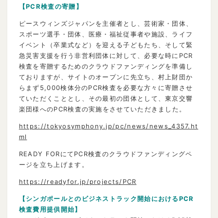
【PCR検査の寄贈
】
ピースウィンズジャパンを主催者とし、芸術家・団体、
スポーツ選手・団体、医療・福祉従事者や施設、ライフ
イベント（卒業式など）を迎える子どもたち、そして緊
急災害支援を行う非営利団体に対して、必要な時にPCR
検査を寄贈するためのクラウドファンディングを準備し
ておりますが、サイトのオープンに先立ち、村上財団か
らまず5,000検体分のPCR検査を必要な方々に寄贈させ
ていただくこととし、その最初の団体として、東京交響
楽団様へのPCR検査の実施をさせていただきました。
https://tokyosymphony.jp/pc/news/news_4357.ht
ml
READY FORにてPCR検査のクラウドファンディングペ
ージを立ち上げます。
https://readyfor.jp/projects/PCR
【シンガポールとのビジネストラック開始におけるPCR
検査費用提供開始
】