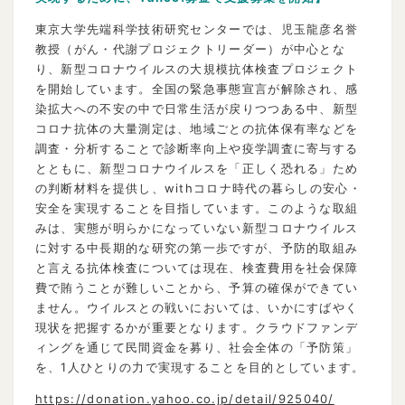
東京大学先端科学技術研究センターでは、児玉龍彦名誉
教授（がん・代謝プロジェクトリーダー）が中心とな
り、新型コロナウイルスの大規模抗体検査プロジェクト
を開始しています。全国の緊急事態宣言が解除され、感
染拡大への不安の中で日常生活が戻りつつある中、新型
コロナ抗体の大量測定は、地域ごとの抗体保有率などを
調査・分析することで診断率向上や疫学調査に寄与する
とともに、新型コロナウイルスを「正しく恐れる」ため
の判断材料を提供し、withコロナ時代の暮らしの安心・
安全を実現することを目指しています。このような取組
みは、実態が明らかになっていない新型コロナウイルス
に対する中長期的な研究の第一歩ですが、予防的取組み
と言える抗体検査については現在、検査費用を社会保障
費で賄うことが難しいことから、予算の確保ができてい
ません。ウイルスとの戦いにおいては、いかにすばやく
現状を把握するかが重要となります。クラウドファンデ
ィングを通じて民間資金を募り、社会全体の「予防策」
を、1人ひとりの力で実現することを目的としています。
https://donation.yahoo.co.jp/detail/925040/