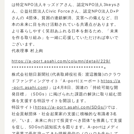
は特定NPO法人キッズドアさん、認定NPO法人3keysさ
ん、公益社団法人Civic Forceさん、認定NPO法人D×P
さんの 4団体。貧困の連鎖解消、災害への備えなど、日
本の未来に目を向け活動されている共通点があります。
より暮らしやすく笑顔あふれる日本を創るため、「未来
を作る取り組み」を一緒に応援していただければ幸いで
ございます。
代表理事 村上絢
https://a-port.asahi.com/column/detail/229/
*************************************+
株式会社朝日新聞社(代表取締役社長: 渡辺雅隆)のクラウ
ドファンディングサイト「A-port(エーポート
https://a
-port.asahi.com
)」は4月8日、国連の「持続可能な開
発目標」（SDGs）に掲げられた課題の解決に取り組む団
体を支援する特設サイトを開設します。
特設サイト(
https://a-port.asahi.com/SDGs/
)では、
社会貢献団体・社会起業家の支援に積極的な有識者3名
が、“いま、未来に向けて投資すべき団体”を推薦して支援
を促し、SDGsの認知拡大を図ります。A-portはメディ
ア産業で長年培ってきた情報発信のノウハウを生かして