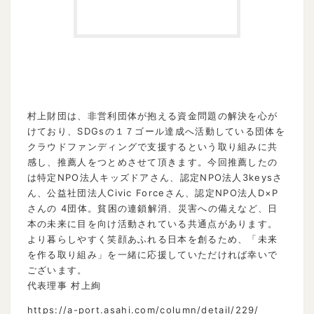
村上財団は、非営利団体が抱える資金問題の解決を心が
けており、SDGsの１７ゴール達成へ活動している団体を
クラウドファンディングで支援するという取り組みに共
感し、推薦人をつとめさせて頂きます。今回推薦したの
は特定NPO法人キッズドアさん、認定NPO法人3keysさ
ん、公益社団法人Civic Forceさん、認定NPO法人D×P
さんの 4団体。貧困の連鎖解消、災害への備えなど、日
本の未来に目を向け活動されている共通点があります。
より暮らしやすく笑顔あふれる日本を創るため、「未来
を作る取り組み」を一緒に応援していただければ幸いで
ございます。
代表理事 村上絢
https://a-port.asahi.com/column/detail/229/